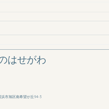
の
はせがわ
県横浜市旭区南希望が丘94-3