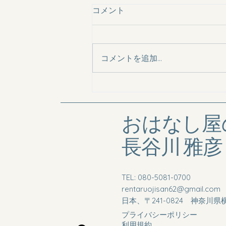
the post title 2
コメント
### ブログ投稿「タイトル2」:
レンタルおじさん・マイクとの心
温まる対話 皆さん、こんにち
コメントを追加…
は！今日は、レンタルおじさん・
マイクのサービスについて、特に
彼との対話の大切さをお話しした
いと思います。私たちの生活の中
で、時には誰かに話を聞いてもら
おはなし屋
いたい瞬間がありますよね。そ...
長谷川
雅彦
TEL: 080-5081-0700
rentaruojisan62@gmail.com
日本、〒241-0824 神奈川
プライバシーポリシー
利用規約